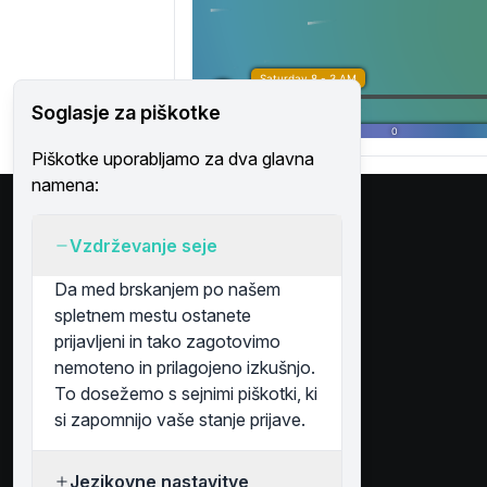
Soglasje za piškotke
Piškotke uporabljamo za dva glavna
namena:
Vzdrževanje seje
Da med brskanjem po našem
spletnem mestu ostanete
Buoyfriend d.o.o., Hrvaška
prijavljeni in tako zagotovimo
info@buoyfriend.com
nemoteno in prilagojeno izkušnjo.
To dosežemo s sejnimi piškotki, ki
si zapomnijo vaše stanje prijave.
Jezikovne nastavitve