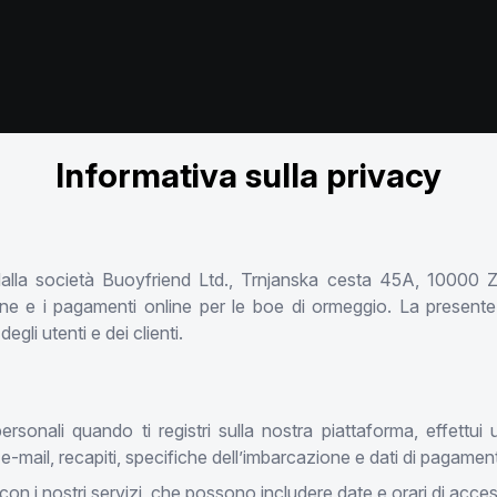
Informativa sulla privacy
 dalla società Buoyfriend Ltd., Trnjanska cesta 45A, 10000 
zione e i pagamenti online per le boe di ormeggio. La presen
gli utenti e dei clienti.
ersonali quando ti registri sulla nostra piattaforma, effett
e-mail, recapiti, specifiche dell’imbarcazione e dati di pagamen
 con i nostri servizi, che possono includere date e orari di acce