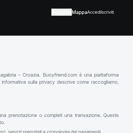
Soluzioni
Mappa
Accedi
Iscriviti
Zagabria – Croazia. Buoyfriend.com è una piattaforma
te informativa sulla privacy descrive come raccogliamo,
ui una prenotazione o completi una transazione. Queste
to.
sso, servizi prenotati e cronologia dei pagamenti.