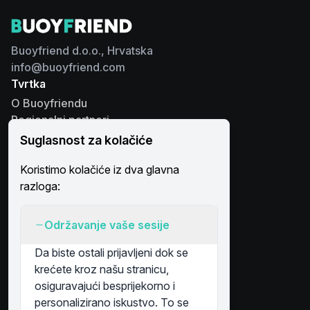
Buoyfriend d.o.o., Hrvatska
info@buoyfriend.com
Tvrtka
O Buoyfriendu
Regionalni partneri
Kontaktirajte nas
Suglasnost za kolačiće
Platforma
Koristimo kolačiće iz dva glavna
Rješenja
razloga:
Poslovni subjekti
Simboli na karti
Račun
Održavanje vaše sesije
Prijava
Da biste ostali prijavljeni dok se
Registracija
krećete kroz našu stranicu,
osiguravajući besprijekorno i
personalizirano iskustvo. To se