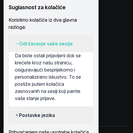
Kontaktirajte nas
Suglasnost za kolačiće
Platforma
Koristimo kolačiće iz dva glavna
Rješenja
razloga:
Poslovni subjekti
Simboli na karti
Račun
Održavanje vaše sesije
Prijava
Da biste ostali prijavljeni dok se
Registracija
krećete kroz našu stranicu,
osiguravajući besprijekorno i
personalizirano iskustvo. To se
postiže putem kolačića
Plaćanje & sigurnost
zasnovanih na sesiji koji pamte
vaše stanje prijave.
Pratite nas na
Postavke jezika
Prihvaćanjem naše upotrebe kolačića